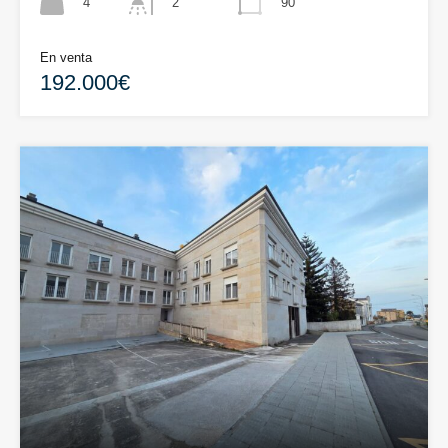
4
90
2
En venta
192.000€