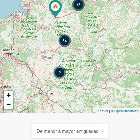
16
54
2
+
−
Leaflet
| ©
OpenStreetMap
De menor a mayor antigüedad