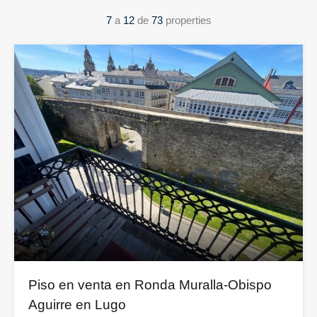
7
a
12
de
73
properties
Piso en venta en Ronda Muralla-Obispo
Aguirre en Lugo