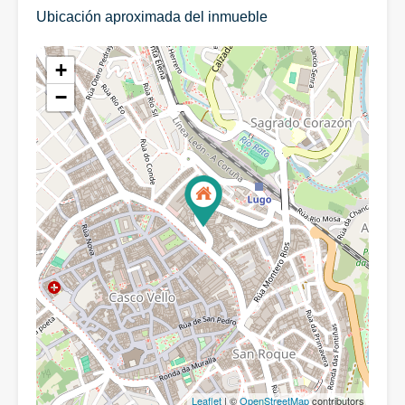
Ubicación aproximada del inmueble
+
−
Leaflet
| ©
OpenStreetMap
contributors