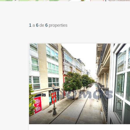
1
a
6
de
6
properties