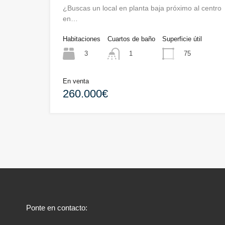
¿Buscas un local en planta baja próximo al centro
en…
Habitaciones
Cuartos de baño
Superficie útil
3
75
1
En venta
260.000€
Ponte en contacto: