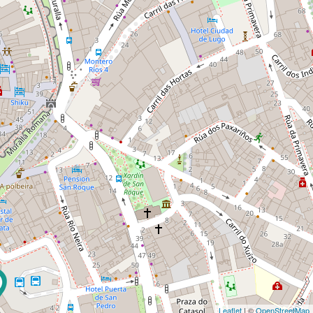
Leaflet
| ©
OpenStreetMap