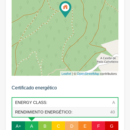
Leaflet
| ©
OpenStreetMap
contributors
Certificado energético
ENERGY CLASS:
A
RENDIMIENTO ENERGÉTICO:
40
A+
A
B
C
D
E
F
G