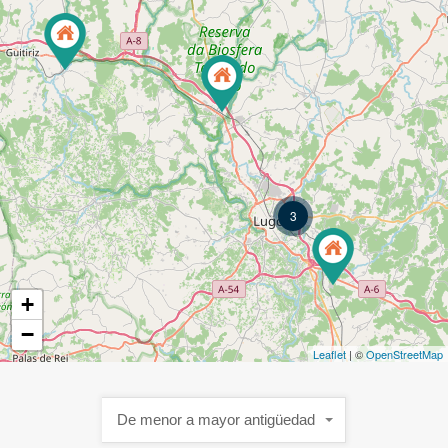
3
+
−
Leaflet
| ©
OpenStreetMap
De menor a mayor antigüedad